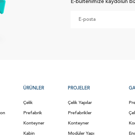
E-bültenimize kaydolun bi
ÜRÜNLER
PROJELER
GA
Çelik
Çelik Yapılar
Pre
yon
Prefabrik
Prefabrikler
Çel
Konteyner
Konteyner
Kon
Kabin
Modüler Yapı
End