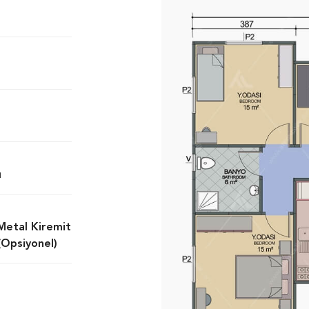
ı
 Metal Kiremit
(Opsiyonel)