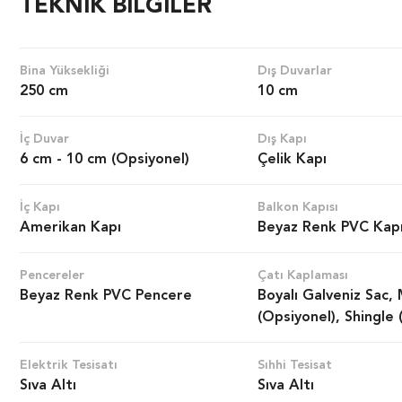
TEKNİK BİLGİLER
Bina Yüksekliği
Dış Duvarlar
250 cm
10 cm
İç Duvar
Dış Kapı
6 cm - 10 cm (Opsiyonel)
Çelik Kapı
İç Kapı
Balkon Kapısı
Amerikan Kapı
Beyaz Renk PVC Kap
Pencereler
Çatı Kaplaması
Beyaz Renk PVC Pencere
Boyalı Galveniz Sac,
(Opsiyonel), Shingle 
Elektrik Tesisatı
Sıhhi Tesisat
Sıva Altı
Sıva Altı