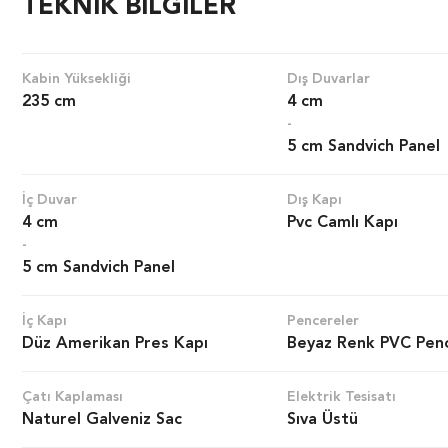
TEKNİK BİLGİLER
Kabin Yüksekliği
Dış Duvarlar
235 cm
4 cm
-
5 cm Sandvich Panel
İç Duvar
Dış Kapı
4 cm
Pvc Camlı Kapı
-
5 cm Sandvich Panel
İç Kapı
Pencereler
Düz Amerikan Pres Kapı
Beyaz Renk PVC Pen
Çatı Kaplaması
Elektrik Tesisatı
Naturel Galveniz Sac
Sıva Üstü