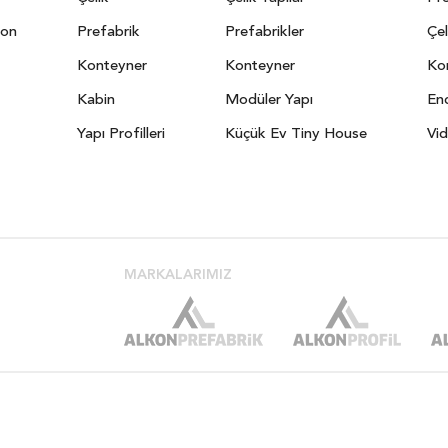
yon
Prefabrik
Prefabrikler
Çel
Konteyner
Konteyner
Kon
Kabin
Modüler Yapı
End
Yapı Profilleri
Küçük Ev Tiny House
Vid
MARKALARIMIZ