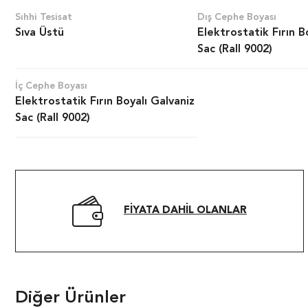
Sıhhi Tesisat
Dış Cephe Boyası
Sıva Üstü
Elektrostatik Fırın B
Sac (Rall 9002)
İç Cephe Boyası
Elektrostatik Fırın Boyalı Galvaniz
Sac (Rall 9002)
FIYATA DAHIL OLANLAR
Diğer Ürünler