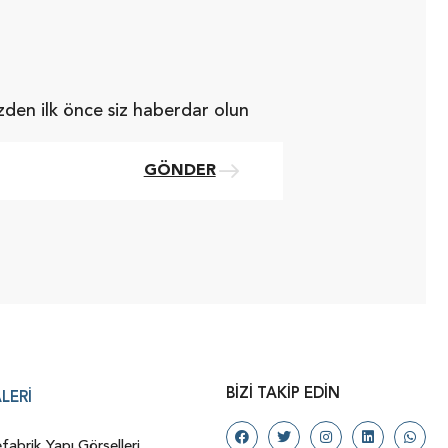
zden ilk önce siz haberdar olun
GÖNDER
BIZI TAKIP EDIN
LERI
fabrik Yapı Görselleri