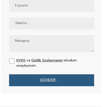
KVKK
ve
Gizlilik Sözleşmesini
okudum
onaylıyorum.
GÖNDER