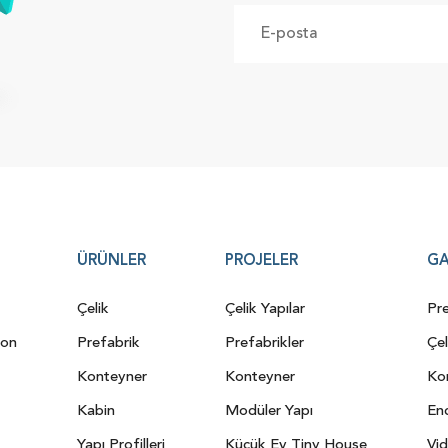
ÜRÜNLER
PROJELER
GA
Çelik
Çelik Yapılar
Pre
yon
Prefabrik
Prefabrikler
Çel
Konteyner
Konteyner
Kon
Kabin
Modüler Yapı
End
Yapı Profilleri
Küçük Ev Tiny House
Vid