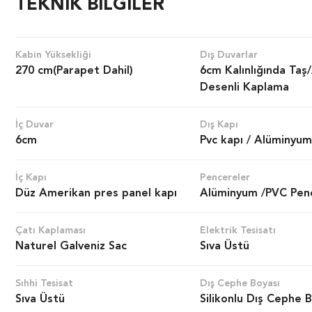
TEKNİK BİLGİLER
Kabin Yüksekliği
Dış Duvarlar
270 cm(Parapet Dahil)
6cm Kalınlığında Taş
Desenli Kaplama
İç Duvar
Dış Kapı
6cm
Pvc kapı / Alüminyum
İç Kapı
Pencereler
Düz Amerikan pres panel kapı
Alüminyum /PVC Pen
Çatı Kaplaması
Elektrik Tesisatı
Naturel Galveniz Sac
Sıva Üstü
Sıhhi Tesisat
Dış Cephe Boyası
Sıva Üstü
Silikonlu Dış Cephe 