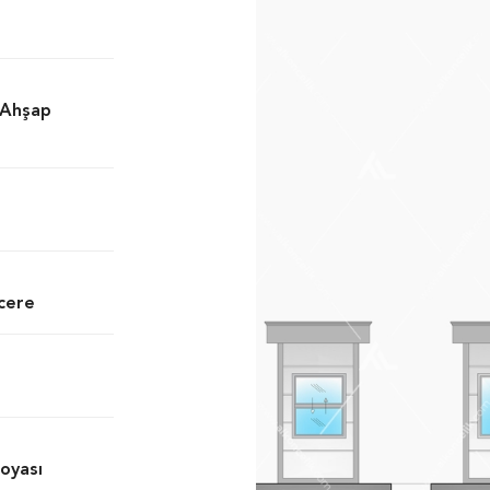
/Ahşap
cere
Boyası