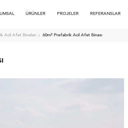
UMSAL
ÜRÜNLER
PROJELER
REFERANSLAR
k Acil Afet Binaları
60m² Prefabrik Acil Afet Binası
ı