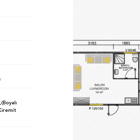
ı
,(Boyalı
Kiremit