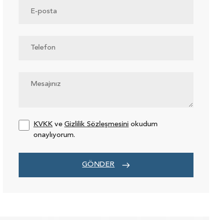
KVKK
ve
Gizlilik Sözleşmesini
okudum
onaylıyorum.
GÖNDER