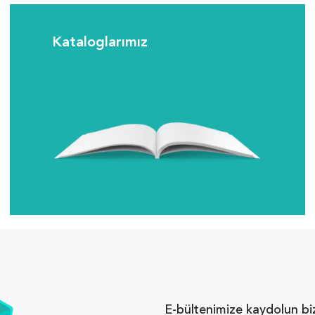
Kataloglarımız
E-bültenimize kaydolun bi