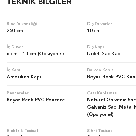
TEKNİK BİLGİLER
Bina Yüksekliği
Dış Duvarlar
250 cm
10 cm
İç Duvar
Dış Kapı
6 cm - 10 cm (Opsiyonel)
İzoleli Sac Kapı
İç Kapı
Balkon Kapısı
Amerikan Kapı
Beyaz Renk PVC Kap
Pencereler
Çatı Kaplaması
Beyaz Renk PVC Pencere
Naturel Galveniz Sac
Galvaniz Sac ,Metal 
(Opsiyonel)
Elektrik Tesisatı
Sıhhi Tesisat