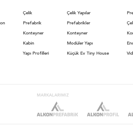
Çelik
Çelik Yapılar
Pre
yon
Prefabrik
Prefabrikler
Çel
Konteyner
Konteyner
Kon
Kabin
Modüler Yapı
End
Yapı Profilleri
Küçük Ev Tiny House
Vid
MARKALARIMIZ