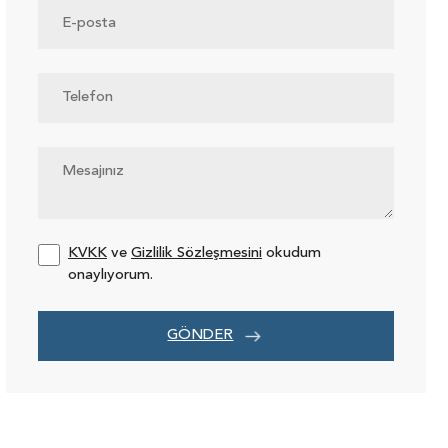
KVKK
ve
Gizlilik Sözleşmesini
okudum
onaylıyorum.
GÖNDER