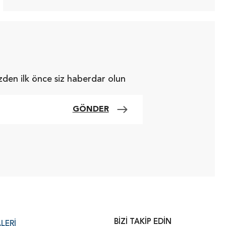
zden ilk önce siz haberdar olun
GÖNDER
BIZI TAKIP EDIN
LERI