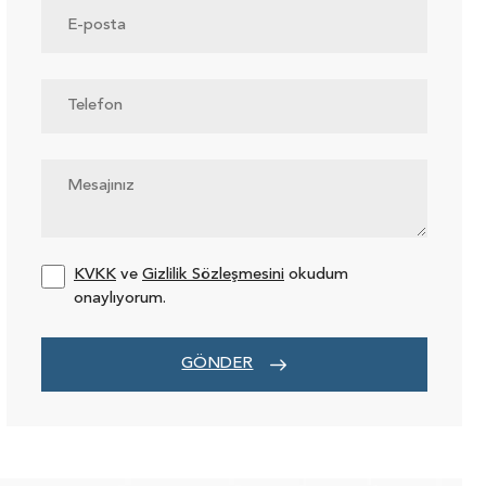
KVKK
ve
Gizlilik Sözleşmesini
okudum
onaylıyorum.
GÖNDER