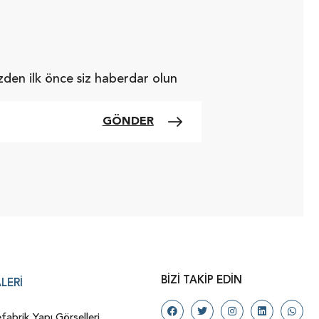
zden ilk önce siz haberdar olun
GÖNDER
BIZI TAKIP EDIN
LERI
fabrik Yapı Görselleri