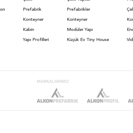
yon
Prefabrik
Prefabrikler
Çel
Konteyner
Konteyner
Kon
Kabin
Modüler Yapı
End
Yapı Profilleri
Küçük Ev Tiny House
Vid
MARKALARIMIZ