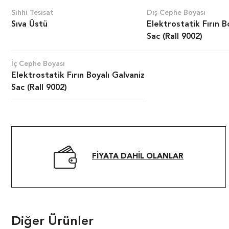
Sıhhi Tesisat
Dış Cephe Boyası
Sıva Üstü
Elektrostatik Fırın B
Sac (Rall 9002)
İç Cephe Boyası
Elektrostatik Fırın Boyalı Galvaniz
Sac (Rall 9002)
FIYATA DAHIL OLANLAR
Diğer Ürünler