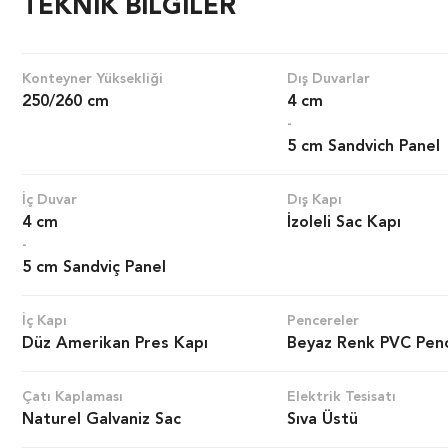
TEKNİK BİLGİLER
Konteyner Yüksekliği
Dış Duvarlar
250/260 cm
4 cm
-
5 cm Sandvich Panel
İç Duvar
Dış Kapı
4 cm
İzoleli Sac Kapı
-
5 cm Sandviç Panel
İç Kapı
Pencereler
Düz Amerikan Pres Kapı
Beyaz Renk PVC Pen
Çatı Kaplaması
Elektrik Tesisatı
Naturel Galvaniz Sac
Sıva Üstü