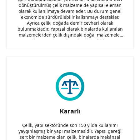
dönüştürülmüş çelik malzeme de yapısal eleman
olarak kullanılmaya devam eder. Bu durum genel
ekonomide sürdürülebilir kalkınmayı destekler.
Ayrıca çelik, doğada demir cevheri olarak
bulunmaktadır. Yapısal olarak binalarda kullanılan
malzemelerden çelik dışındaki doğal malzemeler
ahşap ve taş malzemelerdir. Çelik bu
malzemelerden hem yangına dayanımı yönünden,
hem de üretimde kolay işlenebilirliği ve
taşınabilirliği ile öne çıkmaktadır.
Kararlı
Çelik, yapı sektöründe son 150 yılda kullanımı
yaygınlaşmış bir yapı malzemesidir. Yapısı gereği
sert bir malzeme olan çelik, binalarda mekânsal