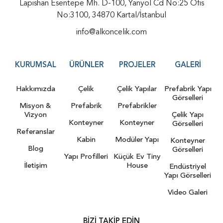
Lapishan Esentepe Mh. D-100, Yanyol Cd No:25 Ofis
No:3100, 34870 Kartal/İstanbul
info@alkoncelik.com
KURUMSAL
ÜRÜNLER
PROJELER
GALERI
Hakkımızda
Çelik
Çelik Yapılar
Prefabrik Yapı
Görselleri
Misyon &
Prefabrik
Prefabrikler
Vizyon
Çelik Yapı
Konteyner
Konteyner
Görselleri
Referanslar
Kabin
Modüler Yapı
Konteyner
Blog
Görselleri
Yapı Profilleri
Küçük Ev Tiny
İletişim
House
Endüstriyel
Yapı Görselleri
Video Galeri
BIZI TAKIP EDIN