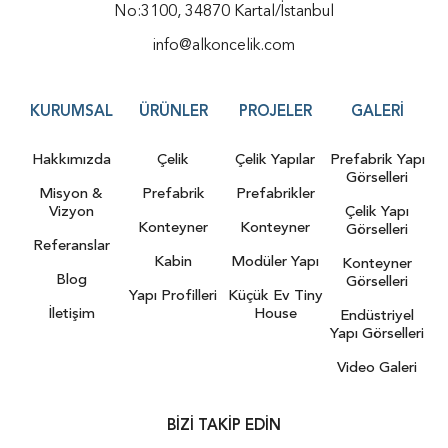
No:3100, 34870 Kartal/İstanbul
info@alkoncelik.com
KURUMSAL
ÜRÜNLER
PROJELER
GALERI
Hakkımızda
Çelik
Çelik Yapılar
Prefabrik Yapı
Görselleri
Misyon &
Prefabrik
Prefabrikler
Vizyon
Çelik Yapı
Konteyner
Konteyner
Görselleri
Referanslar
Kabin
Modüler Yapı
Konteyner
Blog
Görselleri
Yapı Profilleri
Küçük Ev Tiny
İletişim
House
Endüstriyel
Yapı Görselleri
Video Galeri
BIZI TAKIP EDIN