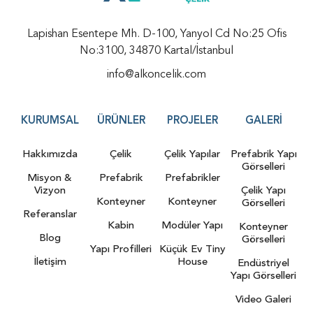
Lapishan Esentepe Mh. D-100, Yanyol Cd No:25 Ofis
No:3100, 34870 Kartal/İstanbul
info@alkoncelik.com
KURUMSAL
ÜRÜNLER
PROJELER
GALERI
Hakkımızda
Çelik
Çelik Yapılar
Prefabrik Yapı
Görselleri
Misyon &
Prefabrik
Prefabrikler
Vizyon
Çelik Yapı
Konteyner
Konteyner
Görselleri
Referanslar
Kabin
Modüler Yapı
Konteyner
Blog
Görselleri
Yapı Profilleri
Küçük Ev Tiny
İletişim
House
Endüstriyel
Yapı Görselleri
Video Galeri