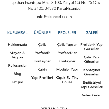
Lapishan Esentepe Mh. D-100, Yanyol Cd No:25 Ofis
No:3100, 34870 Kartal/İstanbul
info@alkoncelik.com
KURUMSAL
ÜRÜNLER
PROJELER
GALERI
Hakkımızda
Çelik
Çelik Yapılar
Prefabrik Yapı
Görselleri
Misyon &
Prefabrik
Prefabrikler
Vizyon
Çelik Yapı
Konteyner
Konteyner
Görselleri
Referanslar
Kabin
Modüler Yapı
Konteyner
Blog
Görselleri
Yapı Profilleri
Küçük Ev Tiny
İletişim
House
Endüstriyel
Yapı Görselleri
Video Galeri