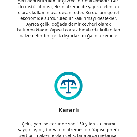
geri dönüştürülebilir çevreci bir malzemedir. Geri
dönüştürülmüş çelik malzeme de yapısal eleman
olarak kullanılmaya devam eder. Bu durum genel
ekonomide sürdürülebilir kalkınmayı destekler.
Ayrıca çelik, doğada demir cevheri olarak
bulunmaktadır. Yapısal olarak binalarda kullanılan
malzemelerden çelik dışındaki doğal malzemeler
ahşap ve taş malzemelerdir. Çelik bu
malzemelerden hem yangına dayanımı yönünden,
hem de üretimde kolay işlenebilirliği ve
taşınabilirliği ile öne çıkmaktadır.
Kararlı
Çelik, yapı sektöründe son 150 yılda kullanımı
yaygınlaşmış bir yapı malzemesidir. Yapısı gereği
sert bir malzeme olan çelik, binalarda mekânsal